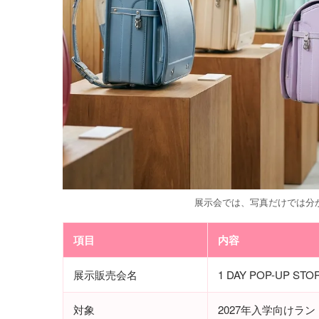
展示会では、写真だけでは分
項目
内容
展示販売会名
1 DAY POP-UP STO
対象
2027年入学向けラ