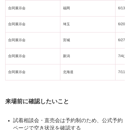
合同展示会
福岡
6/13(土
合同展示会
埼玉
6/20(土
合同展示会
宮城
6/27(土
合同展示会
新潟
7/4(土)
合同展示会
北海道
7/11(土
来場前に確認したいこと
試着相談会・直売会は予約制のため、公式予約
ページで空き状況を確認する