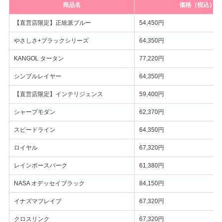
商品名
価格（税込）
【直営店限定】正統派ブルー
54,450円
やさしさ+ブラックシリーズ
64,350円
KANGOL タータン
77,220円
シンプルレイヤー
64,350円
【直営店限定】インテリジェンス
59,400円
シャープモダン
62,370円
スピードライン
64,350円
ロイヤル
67,320円
レインボースパーク
61,380円
NASA オデッセイブラック
84,150円
イナズマブレイブ
67,320円
クロスリンク
67,320円