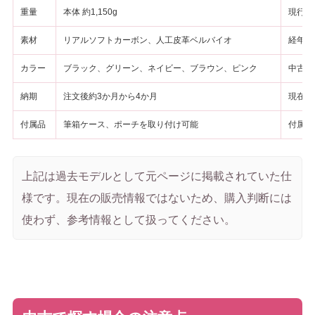
重量
本体 約1,150g
現行ラ
素材
リアルソフトカーボン、人工皮革ベルバイオ
経年劣
カラー
ブラック、グリーン、ネイビー、ブラウン、ピンク
中古品
納期
注文後約3か月から4か月
現在の
付属品
筆箱ケース、ポーチを取り付け可能
付属品
上記は過去モデルとして元ページに掲載されていた仕
様です。現在の販売情報ではないため、購入判断には
使わず、参考情報として扱ってください。