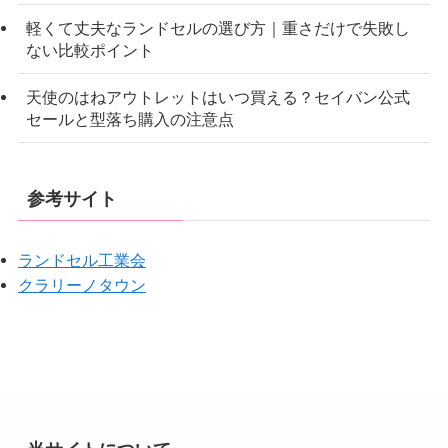
軽くて丈夫なランドセルの選び方｜重さだけで失敗し
ない比較ポイント
天使のはねアウトレットはいつ買える？セイバン公式
セールと型落ち購入の注意点
参考サイト
ランドセル工業会
クラリーノタウン