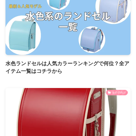
水色ランドセルは人気カラーランキングで何位？全ア
イテム一覧はコチラから
女の子向け