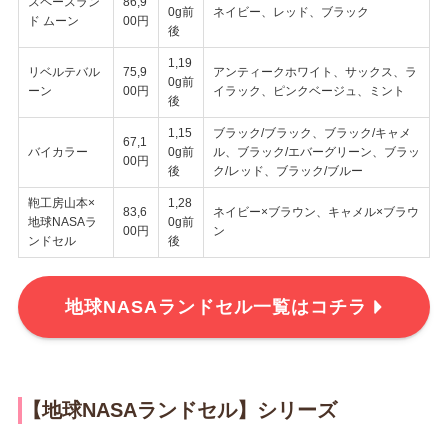
スペースラン
86,9
0g前
ネイビー、レッド、ブラック
ド ムーン
00円
後
1,19
リベルテバル
75,9
アンティークホワイト、サックス、ラ
0g前
ーン
00円
イラック、ピンクベージュ、ミント
後
1,15
ブラック/ブラック、ブラック/キャメ
67,1
バイカラー
0g前
ル、ブラック/エバーグリーン、ブラッ
00円
後
ク/レッド、ブラック/ブルー
鞄工房山本×
1,28
83,6
ネイビー×ブラウン、キャメル×ブラウ
地球NASAラ
0g前
00円
ン
ンドセル
後
地球NASAランドセル一覧はコチラ
【地球NASAランドセル】シリーズ