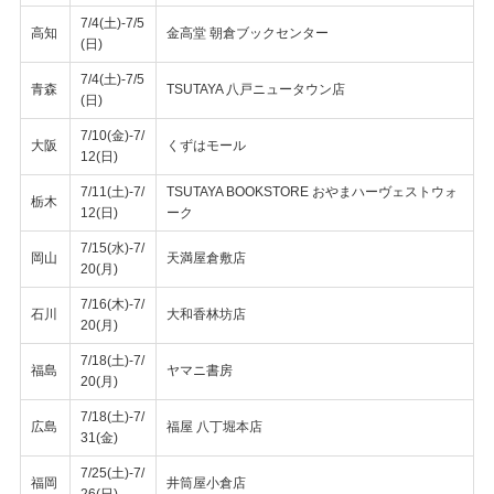
7/4(土)-7/5
高知
金高堂 朝倉ブックセンター
(日)
7/4(土)-7/5
青森
TSUTAYA 八戸ニュータウン店
(日)
7/10(金)-7/
大阪
くずはモール
12(日)
7/11(土)-7/
TSUTAYA BOOKSTORE おやまハーヴェストウォ
栃木
12(日)
ーク
7/15(水)-7/
岡山
天満屋倉敷店
20(月)
7/16(木)-7/
石川
大和香林坊店
20(月)
7/18(土)-7/
福島
ヤマニ書房
20(月)
7/18(土)-7/
広島
福屋 八丁堀本店
31(金)
7/25(土)-7/
福岡
井筒屋小倉店
26(日)