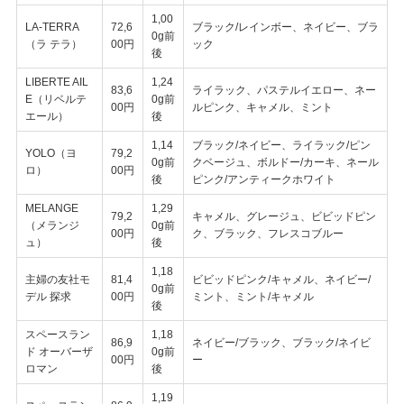
1,00
LA-TERRA
72,6
ブラック/レインボー、ネイビー、ブラ
0g前
（ラ テラ）
00円
ック
後
LIBERTE AIL
1,24
83,6
ライラック、パステルイエロー、ネー
E（リベルテ
0g前
00円
ルピンク、キャメル、ミント
エール）
後
1,14
ブラック/ネイビー、ライラック/ピン
YOLO（ヨ
79,2
0g前
クベージュ、ボルドー/カーキ、ネール
ロ）
00円
後
ピンク/アンティークホワイト
MELANGE
1,29
79,2
キャメル、グレージュ、ビビッドピン
（メランジ
0g前
00円
ク、ブラック、フレスコブルー
ュ）
後
1,18
主婦の友社モ
81,4
ビビッドピンク/キャメル、ネイビー/
0g前
デル 探求
00円
ミント、ミント/キャメル
後
スペースラン
1,18
86,9
ネイビー/ブラック、ブラック/ネイビ
ド オーバーザ
0g前
00円
ー
ロマン
後
1,19