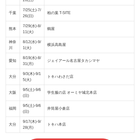
7/25(土)-7/
千葉
柏の葉 T-SITE
26(日)
7/29(水)-8/
熊本
鶴屋
11(火)
神奈
8/12(水)-9/
横浜高島屋
川
1(火)
8/19(水)-8/
愛知
ジェイアール名古屋タカシマヤ
31(月)
9/3(木)-9/1
大分
トキハわさだ店
5(火)
9/5(土)-9/6
大阪
学生服の店 オーミヤ城北本店
(日)
9/5(土)-9/6
福岡
井筒屋小倉店
(日)
9/17(木)-9/
大分
トキハ本店
28(月)