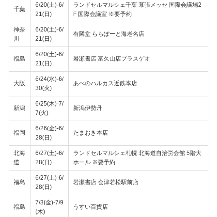
6/20(土)-6/
ランドセルマルシェ千葉 幕張メッセ 国際会議場2
千葉
21(日)
F 国際会議室 ※要予約
神奈
6/20(土)-6/
有隣堂 ららぽーと海老名店
川
21(日)
6/20(土)-6/
福島
岩瀬書店 富久山店プラスゲオ
21(日)
6/24(水)-6/
大阪
あべのハルカス近鉄本店
30(火)
6/25(木)-7/
新潟
新潟伊勢丹
7(火)
6/26(金)-6/
福岡
たまおき本店
28(日)
北海
6/27(土)-6/
ランドセルマルシェ札幌 北海道自治労会館 5階大
道
28(日)
ホール ※要予約
6/27(土)-6/
福島
岩瀬書店 会津若松駅前店
28(日)
7/3(金)-7/9
福島
うすい百貨店
(木)