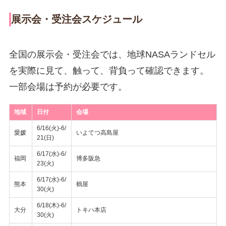
展示会・受注会スケジュール
全国の展示会・受注会では、地球NASAランドセル
を実際に見て、触って、背負って確認できます。
一部会場は予約が必要です。
地域
日付
会場
6/16(火)-6/
愛媛
いよてつ高島屋
21(日)
6/17(水)-6/
福岡
博多阪急
23(火)
6/17(水)-6/
熊本
鶴屋
30(火)
6/18(木)-6/
大分
トキハ本店
30(火)