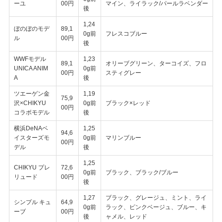
ーユ
00円
マイン、ライラック/パールラベンダー
後
1,24
ぼのぼのモデ
89,1
0g前
フレスコブルー
ル
00円
後
WWFモデル
1,23
89,1
オリーブグリーン、ターコイズ、フロ
UNICA ANIM
0g前
00円
スティグレー
A
後
ツエーゲン金
1,19
75,9
沢×CHIKYU
0g前
ブラック×レッド
00円
コラボモデル
後
横浜DeNAベ
1,25
94,6
イスターズモ
0g前
マリンブルー
00円
デル
後
1,25
CHIKYU プレ
72,6
0g前
ブラック、ブラック/ブルー
リュード
00円
後
1,27
ブラック、グレージュ、ミント、ライ
シンプル キュ
64,9
0g前
ラック、ピンクベージュ、ブルー、キ
ーブ
00円
後
ャメル、レッド