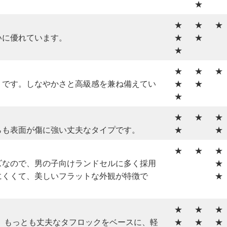
★
★
★
★
いに優れています。
★
★
★
★
★
★
」です。しなやかさと高級感を兼ね備えてい
★
★
★
★
★
★
らも表面が傷に強い丈夫なタイプです。
★
★
★
★
★
ズなので、男の子向けランドセルに多く採用
★
にくくて、美しいフラットな外観が特徴で
★
★
★
★
作。もっとも丈夫なタフロックをベースに、軽
★
★
★