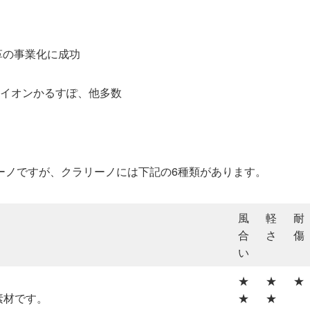
革の事業化に成功
イオンかるすぽ、他多数
ーノですが、クラリーノには下記の6種類があります。
風
軽
耐
合
さ
傷
い
★
★
★
素材です。
★
★