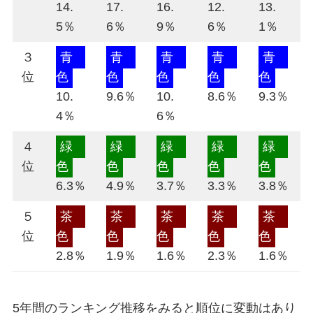
14.
17.
16.
12.
13.
5％
6％
9％
6％
1％
３
青
青
青
青
青
位
色
色
色
色
色
10.
9.6％
10.
8.6％
9.3％
4％
6％
４
緑
緑
緑
緑
緑
位
色
色
色
色
色
6.3％
4.9％
3.7％
3.3％
3.8％
５
茶
茶
茶
茶
茶
位
色
色
色
色
色
2.8％
1.9％
1.6％
2.3％
1.6％
5年間のランキング推移をみると順位に変動はあり