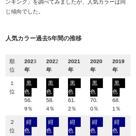
ンキング」を調べてみましたが、人気カラーは同
じ傾向でした。
人気カラー過去5年間の推移
順
202
3
202
2
2021
2020
2019
位
年
年
年
年
年
１
黒
黒
黒
黒
黒
位
色
色
色
色
色
56.
58.
61.
70.
68.
9％
4％
2％
0％
1％
２
紺
紺
紺
紺
紺
位
色
色
色
色
色