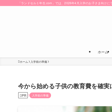
「ランドセル１年生.com」では、2026年4月入学のお子さま向
ホーム
ホーム
入学前の準備
今から始める子供の教育費を確実
PR
入学前の準備