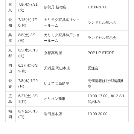
東
7/8(水)-7/21
伊勢丹 新宿店
10:00-20:00
京
(火)
愛
7/18(土)-7/2
カリモク家具本社ショ
ランドセル展示会
知
0(月)
ールーム
兵
8/8(土)-8/9
カリモク家具神戸ショ
ランドセル展示会
庫
(日)
ールーム
京
8/5(水)-8/18
京都高島屋
POP UP STORE
都
(火)
岡
6/17(水)-6/2
天満屋 岡山本店
受注会
山
9(月)
愛
7/8(水)-7/20
開催情報は公式確認推
いよてつ高島屋
媛
(月)
奨
広
6/27(土)-8/3
10:00-17:00、8/12-8/1
オリオン商事
島
1(月)
6は休み
福
8/7(金)-8/16
岩田屋本店
10:00-20:00
岡
(日)