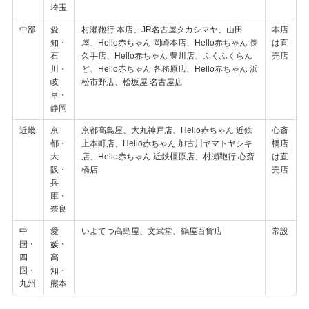
埼玉
中部
愛
村瀬鞄行 本店、JR名古屋タカシマヤ、山田
本店
知・
屋、Hello赤ちゃん 岡崎本店、Hello赤ちゃん 長
は直
石
久手店、Hello赤ちゃん 豊川店、ふくふくらん
売店
川・
ど、Hello赤ちゃん 各務原店、Hello赤ちゃん 浜
岐
松市野店、松坂屋 名古屋店
阜・
静岡
近畿
京
京都高島屋、大丸神戸店、Hello赤ちゃん 近鉄
心斎
都・
上本町店、Hello赤ちゃん 加古川ヤマトヤシキ
橋店
大
店、Hello赤ちゃん 近鉄橿原店、村瀬鞄行 心斎
は直
阪・
橋店
売店
兵
庫・
奈良
中
愛
いよてつ高島屋、文武堂、鶴屋百貨店
常設
国・
媛・
四
高
国・
知・
九州
熊本