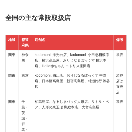
全国の主な常設取扱店
地域
都道
店舗名
備考
府県
関東
神奈
kodomoni. 洋光台店、kodomoni. 小田急相模原
常設
川
店、横浜高島屋、おりじなるぼっくす 横浜本
店、Hello赤ちゃん コトリス座間店
関東
東京
kodomoni. 狛江店、おりじなるぼっくす 中野
渋谷
店、日本橋高島屋、新宿高島屋、村瀬鞄行 渋谷
店は
店
直売
店
関東
千
柏高島屋、なるしまバッグ人形店、リトル・ペ
常設
葉・
ア、人形の東玉 岩槻総本店、大宮高島屋
茨
城・
群
馬・