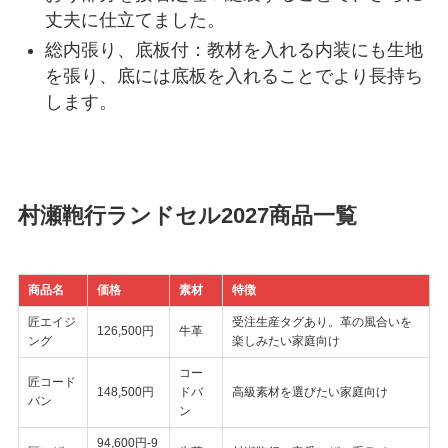
丈夫に仕立てました。
総内張り、底板付：教材を入れる内装にも生地
を張り、底には底板を入れることでより長持ち
します。
村瀬鞄行ランドセル2027商品一覧
商品名
価格
素材
特徴
匠エイジ
受注生産タグあり。革の風合いを
126,500円
牛革
ング
楽しみたい家庭向け
コー
匠コード
148,500円
ドバ
高級素材を選びたい家庭向け
バン
ン
94,600円-9