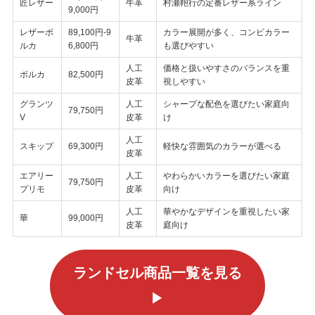
匠レザー
牛革
村瀬鞄行の定番レザー系ライン
9,000円
レザーボ
89,100円-9
カラー展開が多く、コンビカラー
牛革
ルカ
6,800円
も選びやすい
人工
価格と扱いやすさのバランスを重
ボルカ
82,500円
皮革
視しやすい
グランツ
人工
シャープな配色を選びたい家庭向
79,750円
V
皮革
け
人工
スキップ
69,300円
軽快な雰囲気のカラーが選べる
皮革
エアリー
人工
やわらかいカラーを選びたい家庭
79,750円
プリモ
皮革
向け
人工
華やかなデザインを重視したい家
華
99,000円
皮革
庭向け
ランドセル商品一覧を見る
▶