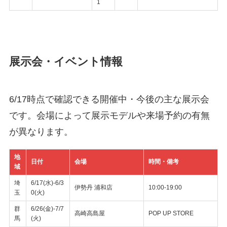
1
展示会・イベント情報
6/17時点で確認できる開催中・今後の主な展示会
です。会場によって展示モデルや来場予約の有無
が異なります。
地
日付
会場
時間・備考
域
埼
6/17(水)-6/3
伊勢丹 浦和店
10:00-19:00
玉
0(火)
群
6/26(金)-7/7
高崎高島屋
POP UP STORE
馬
(火)