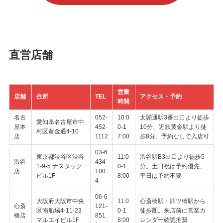
直営店舗
営業
店舗
住所
TEL
アクセス・予約
時間
名古
052-
10:0
太閤通駅3番出口より徒歩
愛知県名古屋市中
屋本
452-
0-1
10分、近鉄黄金駅より徒
村区黄金通4-10
店
1112
7:00
歩8分。予約なしで入店可
03-6
東京都渋谷区渋谷
11:0
渋谷駅B3出口より徒歩5
渋谷
434-
1-9-5 ナスタック
0-1
分。土日祝は予約優先、
店
100
ビル1F
8:00
平日は予約不要
4
06-6
大阪府大阪市中央
11:0
心斎橋駅・四ツ橋駅から
心斎
121-
区南船場4-11-23
0-1
徒歩圏。来店前に営業カ
橋店
851
マルエイビル1F
8:00
レンダー確認推奨