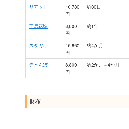
リアット
10,780
約30日
円
工房花鯨
8,800
約1年
円
スタガキ
15,660
約4か月
円
赤とんぼ
8,800
約2か月～4か月
円
財布